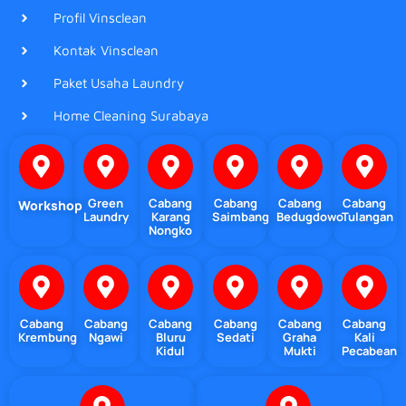
Profil Vinsclean
Kontak Vinsclean
Paket Usaha Laundry
Home Cleaning Surabaya
Green
Cabang
Cabang
Cabang
Cabang
Workshop
Laundry
Karang
Saimbang
Bedugdowo
Tulangan
Nongko
Cabang
Cabang
Cabang
Cabang
Cabang
Cabang
Krembung
Ngawi
Bluru
Sedati
Graha
Kali
Kidul
Mukti
Pecabean