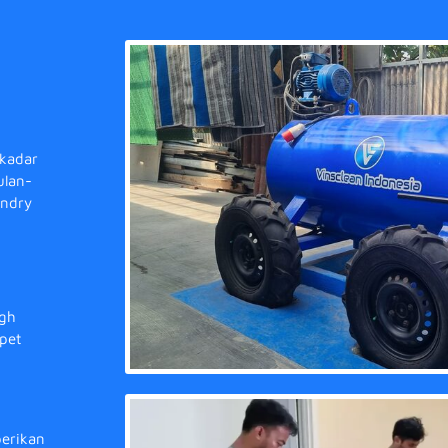
ekadar
ulan-
undry
igh
pet
berikan