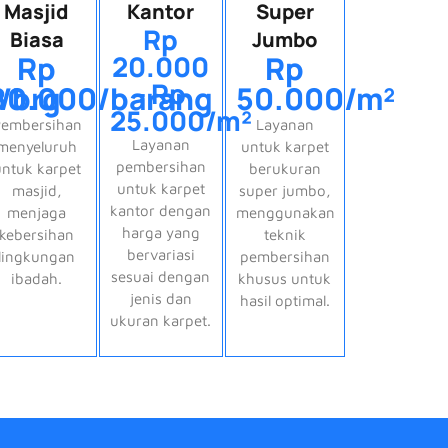
Masjid
Kantor
Super
Rp
Biasa
Jumbo
Rp
20.000
Rp
- Rp
/brg
80.000/barang
50.000/m²
25.000/m²
embersihan
Layanan
Layanan
menyeluruh
untuk karpet
pembersihan
untuk karpet
berukuran
untuk karpet
masjid,
super jumbo,
kantor dengan
menjaga
menggunakan
harga yang
kebersihan
teknik
bervariasi
lingkungan
pembersihan
sesuai dengan
ibadah.
khusus untuk
jenis dan
hasil optimal.
ukuran karpet.