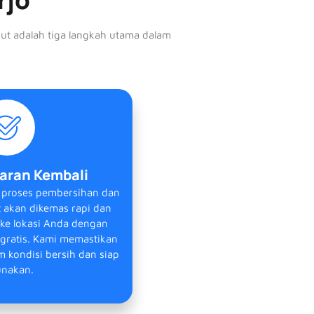
kut adalah tiga langkah utama dalam
aran Kembali
i proses pembersihan dan
 akan dikemas rapi dan
 ke lokasi Anda dengan
 gratis. Kami memastikan
m kondisi bersih dan siap
unakan.