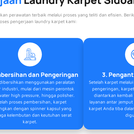
n perawatan terbaik melalui proses yang teliti dan efisien. Beri
oses pengerjaan laundry karpet kami:
mbersihan dan Pengeringan
3. Pengant
 dibersihkan menggunakan peralatan
Setelah karpet melalu
 industri, mulai dari mesin perontok
pengeringan, karpet
ater high pressure, hingga polisher.
diantarkan kembali
elah proses pembersihan, karpet
layanan antar jemput
ingkan dengan spinner kapsul yang
karpet Anda tiba dala
ga kelembutan dan keutuhan serat
dig
karpet.