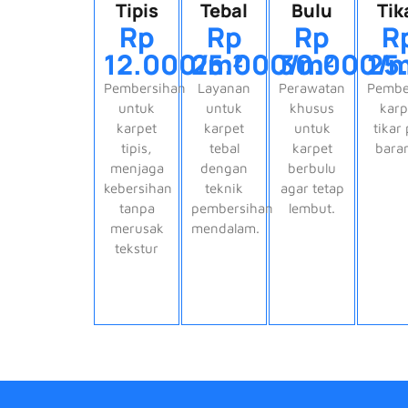
Tipis
Tebal
Bulu
Tik
Rp
Rp
Rp
R
12.000/m²
25.000/m²
30.000/m
25
Pembersihan
Layanan
Perawatan
Pembe
untuk
untuk
khusus
karp
karpet
karpet
untuk
tikar
tipis,
tebal
karpet
bara
menjaga
dengan
berbulu
kebersihan
teknik
agar tetap
tanpa
pembersihan
lembut.
merusak
mendalam.
tekstur