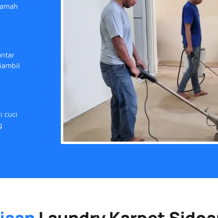
 ramah
ntar
iambil
 cuci
g
rjaan
Laundry Karpet Sidoa