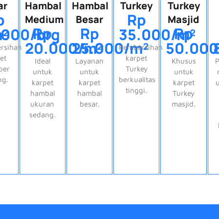
ar
Hambal
Hambal
Turkey
Turkey
p
Rp
Medium
Besar
Masjid
Rp
Rp
Rp
²
.000/brg
35.000/m²
20.000/m²
25.000/m²
50.000
rsihan
Pembersihan
et
karpet
Ideal
Layanan
Khusus
P
 per
Turkey
untuk
untuk
untuk
ng.
berkualitas
karpet
karpet
karpet
tinggi.
hambal
hambal
Turkey
ukuran
besar.
masjid.
sedang.