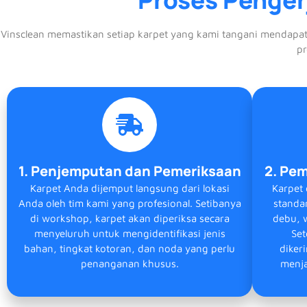
Vinsclean memastikan setiap karpet yang kami tangani mendapatka
pr
1. Penjemputan dan Pemeriksaan
2. Pe
Karpet Anda dijemput langsung dari lokasi
Karpet
Anda oleh tim kami yang profesional. Setibanya
standar
di workshop, karpet akan diperiksa secara
debu, w
menyeluruh untuk mengidentifikasi jenis
Set
bahan, tingkat kotoran, dan noda yang perlu
diker
penanganan khusus.
menja