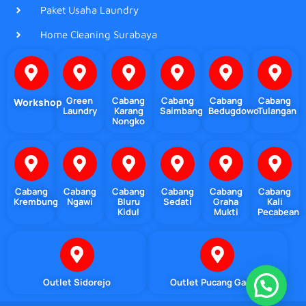
Paket Usaha Laundry
Home Cleaning Surabaya
Green
Cabang
Cabang
Cabang
Cabang
Workshop
Laundry
Karang
Saimbang
Bedugdowo
Tulangan
Nongko
Cabang
Cabang
Cabang
Cabang
Cabang
Cabang
Krembung
Ngawi
Bluru
Sedati
Graha
Kali
Kidul
Mukti
Pecabean
Outlet Sidorejo
Outlet Pucang Gading