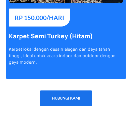
RP 150.000/HARI
Karpet Semi Turkey (Hitam)
Karpet lokal dengan desain elegan dan daya tahan
tinggi, ideal untuk acara indoor dan outdoor dengan
gaya modern.
HUBUNGI KAMI