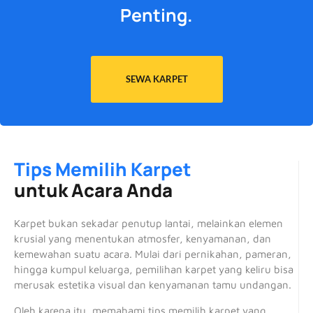
Penting.
SEWA KARPET
Tips Memilih Karpet
untuk Acara Anda
Karpet bukan sekadar penutup lantai, melainkan elemen
krusial yang menentukan atmosfer, kenyamanan, dan
kemewahan suatu acara. Mulai dari pernikahan, pameran,
hingga kumpul keluarga, pemilihan karpet yang keliru bisa
merusak estetika visual dan kenyamanan tamu undangan.
Oleh karena itu, memahami tips memilih karpet yang