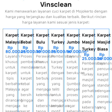
Vinsclean
Kami menawarkan layanan cuci karpet di Mojokerto dengan
harga yang terjangkau dan kualitas terbaik. Berikut rincian
harga layanan kami sesuai jenis karpet:
Karpet
Karpet
Karpet
Karpet
Karpet
Karpet
Karpet
Malaysia
Tebal
Bulu
Turkey
Jumbo
Masjid
Masjid
Rp
Rp
Rp
Rp
Rp
Turkey
Biasa
80.000/m²
25.000/m²
30.000/m²
35.000/m²
50.000/m²
Rp
Rp
Layanan
Proses
Perawatan
Pembersihan
Layanan
25.000/m²
20.000
khusus
pembersihan
khusus
karpet
untuk
Pembersihan
Layanan
untuk
mendalam
untuk
Turkey
karpet
karpet
pencuci
karpet
untuk
karpet
dengan
berukuran
Turkey
karpet
tipis
karpet
berbulu
proses
besar
masjid
masjid
berbahan
tebal
yang
yang
(jumbo)
dengan
standar
Malaysia
agar
menjaga
teliti
dengan
perhatian
dengan
yang
bersih
kelembutan
untuk
proses
penuh
proses
dirancang
hingga
dan
menjaga
khusus
pada
menyelu
menjaga
ke
kebersihannya
keindahan
agar
kebersihan
yang
keawetan
serat
tanpa
motif
kebersihannya