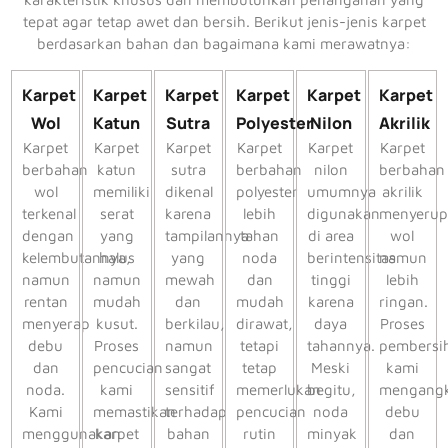
tepat agar tetap awet dan bersih. Berikut jenis-jenis karpet
berdasarkan bahan dan bagaimana kami merawatnya:
Karpet
Karpet
Karpet
Karpet
Karpet
Karpet
Wol
Katun
Sutra
Polyester
Nilon
Akrilik
Karpet
Karpet
Karpet
Karpet
Karpet
Karpet
berbahan
katun
sutra
berbahan
nilon
berbahan
wol
memiliki
dikenal
polyester
umumnya
akrilik
terkenal
serat
karena
lebih
digunakan
menyerup
dengan
yang
tampilannya
tahan
di area
wol
kelembutannya,
halus
yang
noda
berintensitas
namun
namun
namun
mewah
dan
tinggi
lebih
rentan
mudah
dan
mudah
karena
ringan.
menyerap
kusut.
berkilau,
dirawat,
daya
Proses
debu
Proses
namun
tetapi
tahannya.
pembersi
dan
pencucian
sangat
tetap
Meski
kami
noda.
kami
sensitif
memerlukan
begitu,
mengangk
Kami
memastikan
terhadap
pencucian
noda
debu
menggunakan
karpet
bahan
rutin
minyak
dan