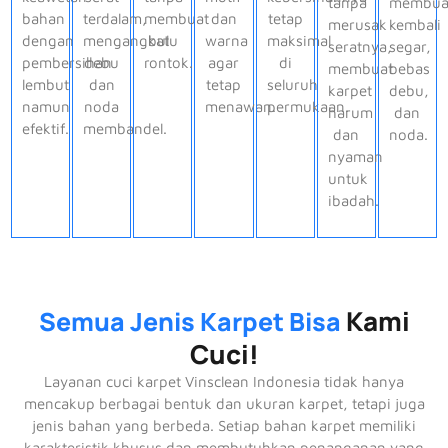
tanpa
membua
bahan
terdalam,
membuat
dan
tetap
merusak
kembali
dengan
mengangkat
bulu
warna
maksimal
seratnya,
segar,
pembersihan
debu
rontok.
agar
di
membuat
bebas
lembut
dan
tetap
seluruh
karpet
debu,
namun
noda
menawan.
permukaan.
harum
dan
efektif.
membandel.
dan
noda.
nyaman
untuk
ibadah.
Kami
Semua Jenis Karpet Bisa
Cuci!
Layanan cuci karpet Vinsclean Indonesia tidak hanya
mencakup berbagai bentuk dan ukuran karpet, tetapi juga
jenis bahan yang berbeda. Setiap bahan karpet memiliki
karakteristik khusus dan membutuhkan penanganan yang