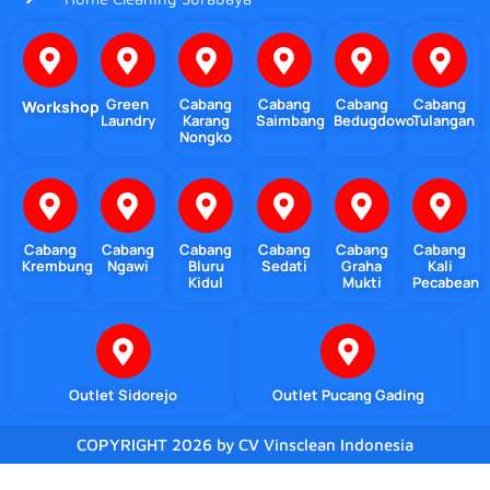
Green
Cabang
Cabang
Cabang
Cabang
Workshop
Laundry
Karang
Saimbang
Bedugdowo
Tulangan
Nongko
Cabang
Cabang
Cabang
Cabang
Cabang
Cabang
Krembung
Ngawi
Bluru
Sedati
Graha
Kali
Kidul
Mukti
Pecabean
Outlet Sidorejo
Outlet Pucang Gading
COPYRIGHT 2026 by CV Vinsclean Indonesia