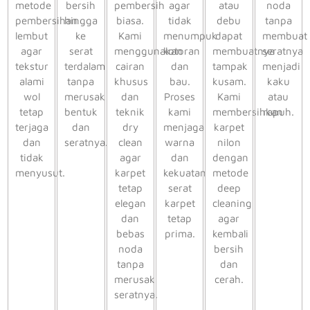
metode
bersih
pembersih
agar
atau
noda
pembersihan
hingga
biasa.
tidak
debu
tanpa
lembut
ke
Kami
menumpuk
dapat
membuat
agar
serat
menggunakan
kotoran
membuatnya
seratnya
tekstur
terdalam
cairan
dan
tampak
menjadi
alami
tanpa
khusus
bau.
kusam.
kaku
wol
merusak
dan
Proses
Kami
atau
tetap
bentuk
teknik
kami
membersihkan
rapuh.
terjaga
dan
dry
menjaga
karpet
dan
seratnya.
clean
warna
nilon
tidak
agar
dan
dengan
menyusut.
karpet
kekuatan
metode
tetap
serat
deep
elegan
karpet
cleaning
dan
tetap
agar
bebas
prima.
kembali
noda
bersih
tanpa
dan
merusak
cerah.
seratnya.