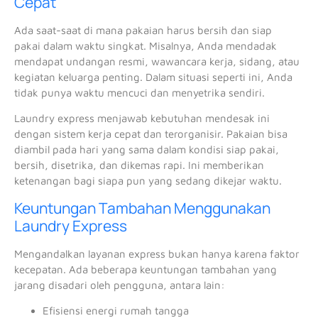
Cepat
Ada saat-saat di mana pakaian harus bersih dan siap
pakai dalam waktu singkat. Misalnya, Anda mendadak
mendapat undangan resmi, wawancara kerja, sidang, atau
kegiatan keluarga penting. Dalam situasi seperti ini, Anda
tidak punya waktu mencuci dan menyetrika sendiri.
Laundry express menjawab kebutuhan mendesak ini
dengan sistem kerja cepat dan terorganisir. Pakaian bisa
diambil pada hari yang sama dalam kondisi siap pakai,
bersih, disetrika, dan dikemas rapi. Ini memberikan
ketenangan bagi siapa pun yang sedang dikejar waktu.
Keuntungan Tambahan Menggunakan
Laundry Express
Mengandalkan layanan express bukan hanya karena faktor
kecepatan. Ada beberapa keuntungan tambahan yang
jarang disadari oleh pengguna, antara lain:
Efisiensi energi rumah tangga