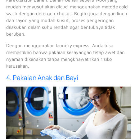
mudah menyusut akan dicuci menggunakan metode cold
wash dengan detergen khusus. Begitu juga dengan linen
dan rayon yang mudah kusut, proses pengeringan
dilakukan dalam suhu rendah agar bentuknya tidak
berubah.
Dengan menggunakan laundry express, Anda bisa
memastikan bahwa pakaian kesayangan tetap awet dan
nyaman dikenakan tanpa mengkhawatirkan risiko
kerusakan.
4. Pakaian Anak dan Bayi