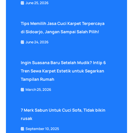
June 25, 2026
Tips Memilih Jasa Cuci Karpet Terpercaya
di Sidoarjo, Jangan Sampai Salah Pilih!
June 24, 2026
Ingin Suasana Baru Setelah Mudik? Intip 6
Tren Sewa Karpet Estetik untuk Segarkan
Tampilan Rumah
March 25, 2026
7 Merk Sabun Untuk Cuci Sofa, Tidak bikin
rusak
September 10, 2025