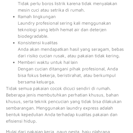
Tidak perlu boros listrik karena tidak menyalakan
mesin cuci atau setrika di rumah.
Ramah lingkungan
Laundry profesional sering kali menggunakan
teknologi yang lebih hemat air dan deterjen
biodegradable.
Konsistensi kualitas
Anda akan mendapatkan hasil yang seragam, bebas
dari risiko cucian rusak, atau pakaian tidak kering.
Memberi waktu untuk hal lain
Dengan cucian ditangani pihak profesional, Anda
bisa fokus bekerja, beristirahat, atau berkumpul
bersama keluarga.
Tidak semua pakaian cocok dicuci sendiri di rumah.
Beberapa jenis membutuhkan perhatian khusus, bahan
khusus, serta teknik pencucian yang tidak bisa dilakukan
sembarangan. Menggunakan laundry express adalah
bentuk kepedulian Anda terhadap kualitas pakaian dan
efisiensi hidup.
Mulai dari pakaian kerja, gaun pesta, baju olahraga,