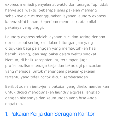
express menjadi penyelamat waktu dan tenaga. Tapi tidak
hanya soal waktu, beberapa jenis pakaian memang
sebaiknya dicuci menggunakan layanan laundry express
karena sifat bahan, keperluan mendesak, atau nilai
pakainya yang tinggi.
Laundry express adalah layanan cuci dan kering dengan
durasi cepat sering kali dalam hitungan jam yang
ditujukan bagi pelanggan yang membutuhkan hasil
bersih, kering, dan siap pakai dalam waktu singkat.
Namun, di balik kecepatan itu, tersimpan juga
profesionalisme tenaga kerja dan teknologi pencucian
yang memadai untuk menangani pakaian-pakaian
tertentu yang tidak cocok dicuci sembarangan.
Berikut adalah jenis-jenis pakaian yang direkomendasikan
untuk dicuci menggunakan laundry express, lengkap
dengan alasannya dan keuntungan yang bisa Anda
dapatkan.
1. Pakaian Kerja dan Seragam Kantor