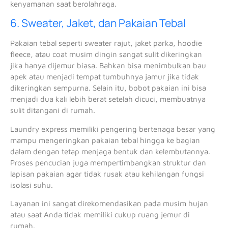
kenyamanan saat berolahraga.
6. Sweater, Jaket, dan Pakaian Tebal
Pakaian tebal seperti sweater rajut, jaket parka, hoodie
fleece, atau coat musim dingin sangat sulit dikeringkan
jika hanya dijemur biasa. Bahkan bisa menimbulkan bau
apek atau menjadi tempat tumbuhnya jamur jika tidak
dikeringkan sempurna. Selain itu, bobot pakaian ini bisa
menjadi dua kali lebih berat setelah dicuci, membuatnya
sulit ditangani di rumah.
Laundry express memiliki pengering bertenaga besar yang
mampu mengeringkan pakaian tebal hingga ke bagian
dalam dengan tetap menjaga bentuk dan kelembutannya.
Proses pencucian juga mempertimbangkan struktur dan
lapisan pakaian agar tidak rusak atau kehilangan fungsi
isolasi suhu.
Layanan ini sangat direkomendasikan pada musim hujan
atau saat Anda tidak memiliki cukup ruang jemur di
rumah.