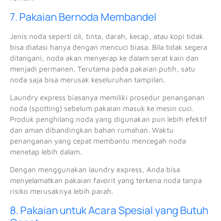
7. Pakaian Bernoda Membandel
Jenis noda seperti oli, tinta, darah, kecap, atau kopi tidak
bisa diatasi hanya dengan mencuci biasa. Bila tidak segera
ditangani, noda akan menyerap ke dalam serat kain dan
menjadi permanen. Terutama pada pakaian putih, satu
noda saja bisa merusak keseluruhan tampilan.
Laundry express biasanya memiliki prosedur penanganan
noda (spotting) sebelum pakaian masuk ke mesin cuci.
Produk penghilang noda yang digunakan pun lebih efektif
dan aman dibandingkan bahan rumahan. Waktu
penanganan yang cepat membantu mencegah noda
menetap lebih dalam.
Dengan menggunakan laundry express, Anda bisa
menyelamatkan pakaian favorit yang terkena noda tanpa
risiko merusaknya lebih parah.
8. Pakaian untuk Acara Spesial yang Butuh