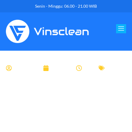
Senin - Minggu: 06.00 - 21.00 WIB
LaundryExpert
May 18, 2024
6:21 am
laundry
Baju Putih
Menguning? Ini Cara
Pakai Sitrun Untuk
Memutihkan Baju
Putih